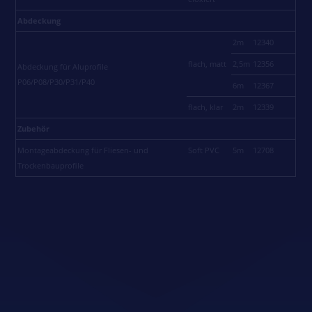
Abdeckung
2m
12340
flach, matt
2,5m
12356
Abdeckung für Aluprofile
P06/P08/P30/P31/P40
6m
12367
flach, klar
2m
12339
Zubehör
Montageabdeckung für Fliesen- und
Soft PVC
5m
12708
Trockenbauprofile