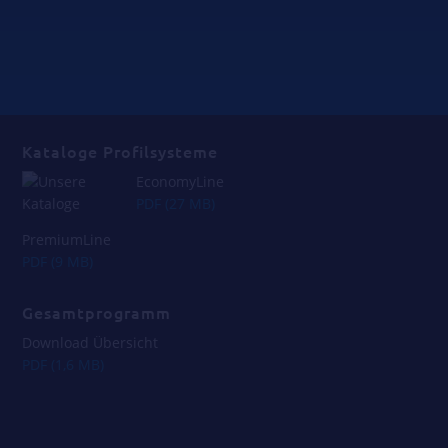
Kataloge Profilsysteme
EconomyLine
PDF (27 MB)
PremiumLine
PDF (9 MB)
Gesamtprogramm
Download Übersicht
PDF (1,6 MB)
_