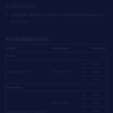
Endkappen
Optimaler Abschluss durch formschöne Endkappen aus
Aluminium
Artikelübersicht
Artikel
Ausführung
Artikel-Nr.
Profil
1m
11434
Aluprofil Stufe B1
silber eloxiert
2m
11415
3m
11503
Abdeckung
1m
11422
Diffusor, matt
2m
11421
3m
11506
Abdeckung oben für Aluprofil