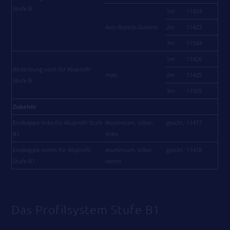
Stufe B
1m
11424
Anti-Rutsch-Gummi
2m
11423
3m
11504
1m
11426
Abdeckung vorn für Aluprofil
matt
2m
11425
Stufe B
3m
11505
Zubehör
Endkappe links für Aluprofil Stufe
Aluminium, silber,
geschl.
11417
B1
links
Endkappe rechts für Aluprofil
Aluminium, silber,
geschl.
11418
Stufe B1
rechts
Das Profilsystem Stufe B1