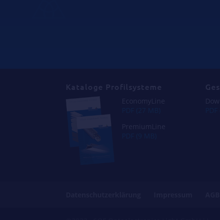
Kataloge Profilsysteme
Ge
EconomyLine
Dow
PDF (27 MB)
PDF 
PremiumLine
_
PDF (9 MB)
Datenschutzerklärung
Impressum
AGB