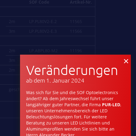
SOF Code
Artikel-Nr.
2m
LP.PL80V2-E.2
11565
3m
LP.PL80V2-E.3
11566
2m
LP.ABPL80-M2
11196
×
3m
LP.ABPL80-M3
11450
Veränderungen
2m
LP.ABPL80-K2
11194
ab dem 1. Januar 2024
geschl.
LP.EK.PL80V2-E.G
11567
Was sich für Sie und die SOF Optoelectronics
ändert? Ab dem Jahreswechsel führt unser
langjähriger guter Partner, die Firma
PUR-LED
,
LP.VB.PL80V2-E
11514
unseren Unternehmensbereich der LED
Beleuchtungs­lösungen fort. Für weitere
Beratung zu unseren LED Lichtlinien und
Aluminumprofilen wenden Sie sich bitte an
Herrn Alexander Becker.