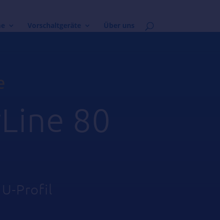
me
Vorschaltgeräte
Über uns
Line 80
U-Profil