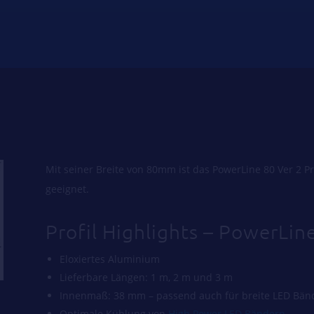
Mit seiner Breite von 80mm ist das PowerLine 80 Ver 2 P
geeignet.
Profil Highlights – PowerLin
Eloxiertes Aluminium
Lieferbare Längen: 1 m, 2 m und 3 m
Innenmaß: 38 mm – passend auch für breite LED Bän
Optimale Kühlung von
High Power LED Bändern