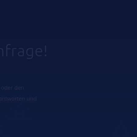
nfrage!
 oder den
eantworten und