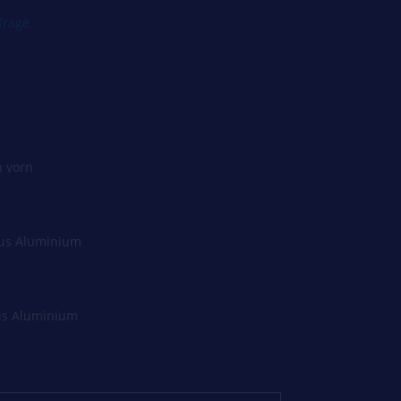
frage
n vorn
us Aluminium
us Aluminium