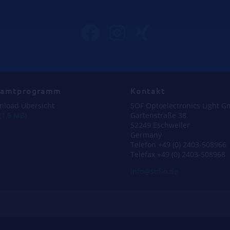
samtprogramm
Kontakt
nload Übersicht
SOF Optoelectronics Light Gm
(1,6 MB)
Gartenstraße 38
52249 Eschweiler
Germany
Telefon +49 (0) 2403-508966
Telefax +49 (0) 2403-508968
info@sof-o.de