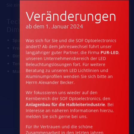
Sie einen
Empfänger
aus der 1-Kanal Funktechnik Serie.
Veränderungen
Technische Daten LED Stand-
ab dem 1. Januar 2024
Dimmer FC813
Was sich für Sie und die SOF Optoelectronics
Spannungsversorgung:
3V CR2430 Batterie
ändert? Ab dem Jahreswechsel führt unser
Frequenz:
868MHz
langjähriger guter Partner, die Firma
PUR-LED
,
Dimmfunktion:
256 Stufen, 0-100%
unseren Unternehmensbereich der LED
Beleuchtungs­lösungen fort. Für weitere
Temperaturbereich:
-20 – + 50°C
Beratung zu unseren LED Lichtlinien und
Maße (LxBxH) in mm:
106 x 65 x 68
Aluminumprofilen wenden Sie sich bitte an
Herrn Alexander Becker.
Wir fokussieren uns wieder auf den
Kernbereich der SOF Optoelectronics, den
Anlagen­bau für die Halbleiterindustrie
. Bei
Interesse an näheren Informationen hierzu,
melden Sie sich gerne bei uns.
Für Ihr Vertrauen und die schöne
Zusammenarbeit in den letz­ten Jahren