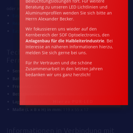
Beratung zu unseren LED Lichtlinien und
oder im
Apple AppStore
nach:
Aluminumprofilen wenden Sie sich bitte an
Easycolor Pro
Herrn Alexander Becker.
RealColor
Wir fokussieren uns wieder auf den
Easylighting Easylight
Kernbereich der SOF Optoelectronics, den
Anlagen­bau für die Halbleiterindustrie
. Bei
Interesse an näheren Informationen hierzu,
melden Sie sich gerne bei uns.
Technische Daten LED
Fernbedienung FC829
Für Ihr Vertrauen und die schöne
Zusammenarbeit in den letz­ten Jahren
Sendeleistung:
>5dBm
bedanken wir uns ganz herzlich!
Batterien:
3x AAA (im Lieferumfang)
Frequenz:
868Mhz
Hier zu PUR-LED
Betriebstemperatur:
-10° C bis +60° C
Lagertemperatur:
-20° C bis +70° C
Maße (L x B x H) in mm:
119 x 55 x 17
Informationen in Verbindung mit